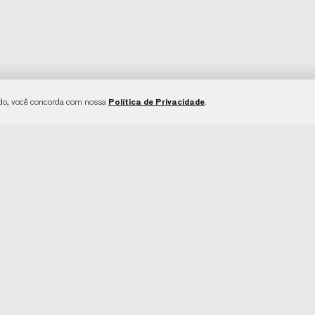
Política de Privacidade
ando, você concorda com nossa
.
U INSTITUCIONAIS
ENTREGA
cionais
Frete de Entrega
Nós
Conteúdo de "Frete de Entrega