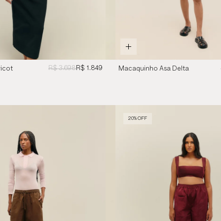
R$ 3.698
R$ 1.849
icot
Macaquinho Asa Delta
Off-White
20% OFF