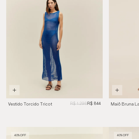
R$ 1.298
R$ 844
Vestido Torcido Tricot
Maiô Bruna La
Azul Cobalto
Mandarina
40% OFF
40% OFF