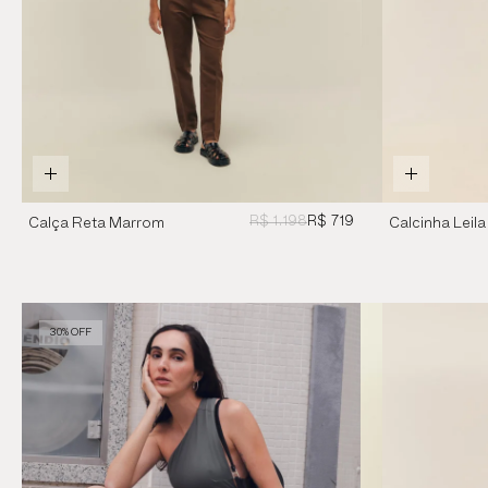
R$ 1.198
R$ 719
Calça Reta Marrom
Calcinha Leil
Brauna
Brauna
30% OFF