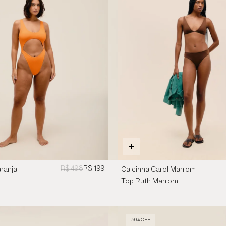
R$ 498
R$ 199
ranja
Calcinha Carol Marrom
Brauna
Top Ruth Marrom
Brauna
50% OFF