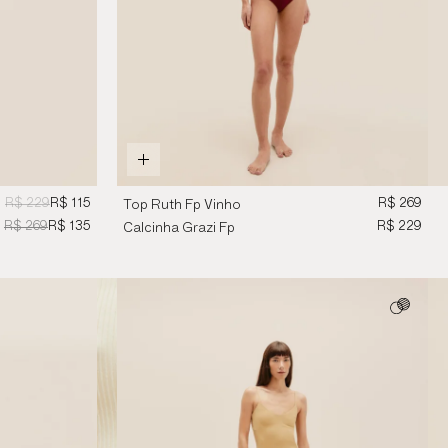
R$ 229
R$ 115
R$ 269
Top Ruth Fp Vinho
Marsala
R$ 269
R$ 135
R$ 229
Calcinha Grazi Fp
Vinho Marsala