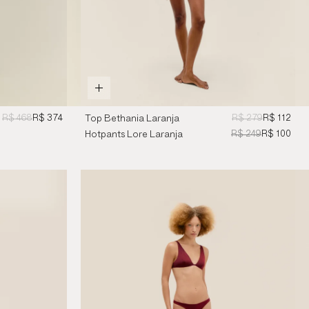
R$ 468
R$ 374
R$ 279
R$ 112
Top Bethania Laranja
Mandarina
R$ 249
R$ 100
Hotpants Lore Laranja
Mandarina