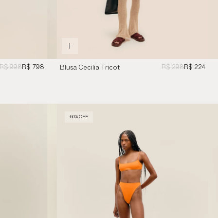
R$ 998
R$ 798
R$ 298
R$ 224
Blusa Cecilia Tricot
Bege
60% OFF