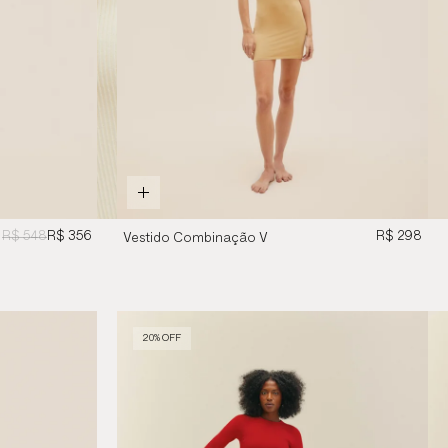
R$ 548
R$ 356
R$ 298
Vestido Combinação V
Bege Satu
20% OFF