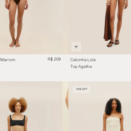
R$ 209
a Marrom
Calcinha Lola
Estampado Ella
Top Agatha
Estampado Ella
35% OFF