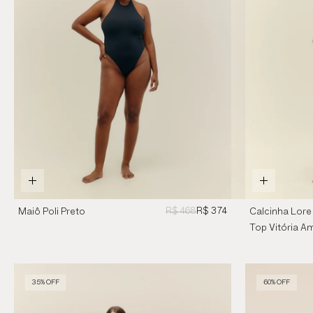
R$ 468
R$ 374
Maiô Poli Preto
Calcinha Lore
Feixe
Top Vitória A
Feixe
35% OFF
60% OFF