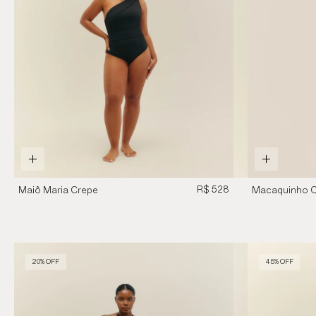
R$ 528
Maiô Maria Crepe
Macaquinho C
Preto
Tricot Listras 
20% OFF
45% OFF