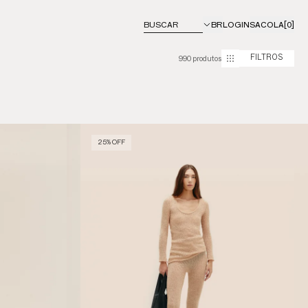
BUSCAR
BR
LOGIN
SACOLA
[0]
990 produtos
FILTROS
25% OFF