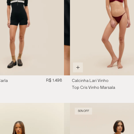
R$ 1.498
arla
Calcinha Lari Vinho
Preto
Marsala
Top Cris Vinho Marsala
50% OFF