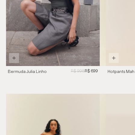
R$ 998
R$ 699
Bermuda Julia Linho
Hotpants Mah 
Risca De Giz