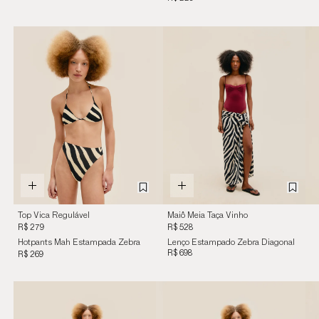
Top Vica Regulável
Maiô Meia Taça Vinho
Estampa Zebra
Marsala
R$ 279
R$ 528
Diagonal
Hotpants Mah Estampada Zebra
Lenço Estampado Zebra Diagonal
Diagonal
R$ 698
R$ 269