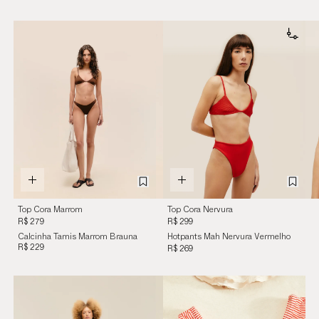
Top Cora Marrom
Top Cora Nervura
Brauna
Vermelho Desvio
R$ 279
R$ 299
Calcinha Tamis Marrom Brauna
Hotpants Mah Nervura Vermelho
R$ 229
Desvio
R$ 269