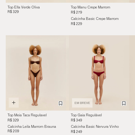
Top Ella Verde Oliva
Top Manu Crepe Marrom
R$ 329
Cohiba
R$ 279
Calcinha Basic Crepe Marrom
Cohiba
R$ 229
EM BREVE
Top Meia Taca Regulavel
Top Gaia Regulável
Marrom
Nervura Vinho Merlot
R$ 329
R$ 349
Calcinha Leila Marrom Brauna
Calcinha Basic Nervura Vinho
R$ 209
Merlot
R$ 249