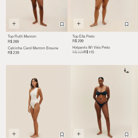
Top Ruth Marrom
Top Ella Preto
Brauna
R$ 299
R$ 269
Hotpants Wi Viés Preto
Calcinha Carol Marrom Brauna
R$ 229
R$ 115
R$ 239