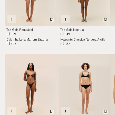
Top Gaia Regulável
Top Gaia Nervura
Marrom Brauna
Regulável Argila Branca
R$ 329
R$ 349
Calcinha Leila Marrom Brauna
Hotpants Classica Nervura Argila
R$ 209
Branca
R$ 259