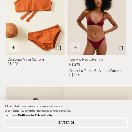
Conjunto Maya Marrom
Top Rio Regulável Fp
R$ 228
Vinho Marsala
R$ 279
Calcinha Tamis Fp Vinho Marsala
R$ 229
A Haight utiliza cookies para personalizar sua
experiência. Ao continuar navegando, você concorda
Política de Privacidade
com nossa
.
ENTENDI