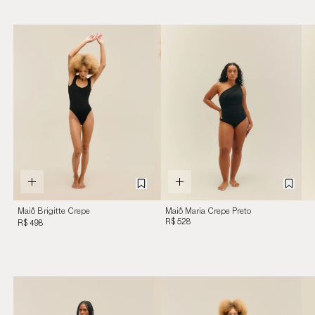
Maiô Brigitte Crepe
Maiô Maria Crepe Preto
Preto
R$ 528
R$ 498