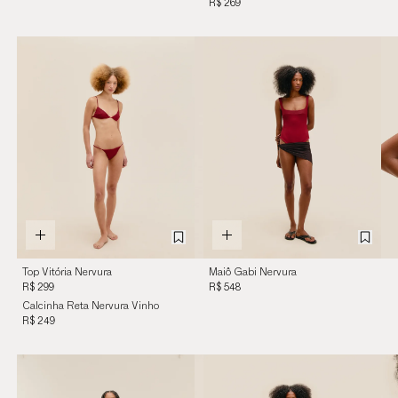
Merlot
R$ 269
Top Vitória Nervura
Maiô Gabi Nervura
Vinho Merlot
Vinho Merlot
R$ 299
R$ 548
Calcinha Reta Nervura Vinho
Merlot
R$ 249