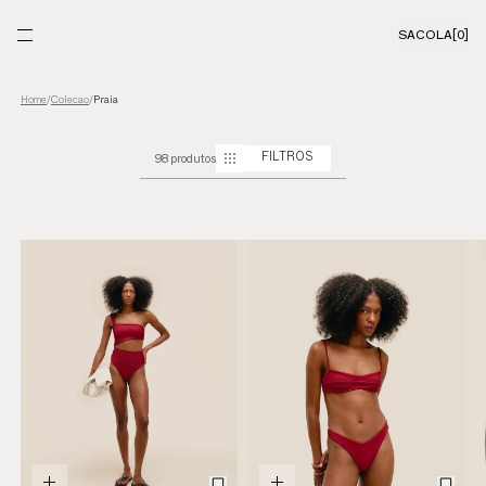
SACOLA
[0]
Colecao
/
Praia
Home
/
98 produtos
FILTROS