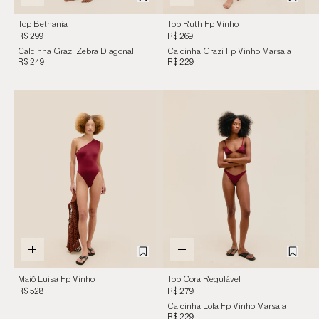
Top Bethania
Top Ruth Fp Vinho
Estampado Zebra
Marsala
R$ 299
R$ 269
Diagonal
Calcinha Grazi Zebra Diagonal
Calcinha Grazi Fp Vinho Marsala
R$ 249
R$ 229
Maiô Luisa Fp Vinho
Top Cora Regulável
Marsala
Vinho Marsala
R$ 528
R$ 279
Calcinha Lola Fp Vinho Marsala
R$ 229