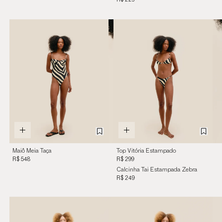
R$ 229
Maiô Meia Taça
Top Vitória Estampado
Estampado Zebra
Zebra Diagonal
R$ 548
R$ 299
Diagonal
Calcinha Tai Estampada Zebra
Diagonal
R$ 249