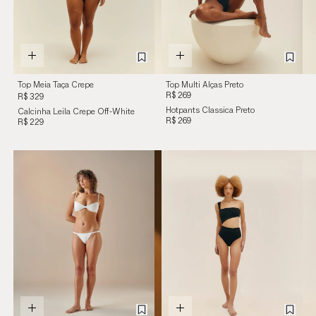
Top Meia Taça Crepe
Top Multi Alças Preto
Preto
R$ 269
R$ 329
Hotpants Classica Preto
Calcinha Leila Crepe Off-White
R$ 269
R$ 229