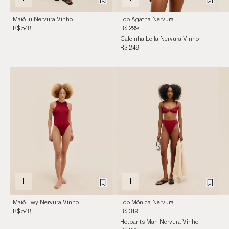
Maiô Iu Nervura Vinho
Top Agatha Nervura
Merlot
Vinho Merlot
R$ 548
R$ 299
Calcinha Leila Nervura Vinho
Merlot
R$ 249
Maiô Twy Nervura Vinho
Top Mônica Nervura
Merlot
Vinho Merlot
R$ 548
R$ 319
Hotpants Mah Nervura Vinho