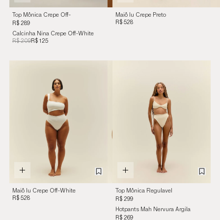
Top Mônica Crepe Off-
Maiô Iu Crepe Preto
White
R$ 528
R$ 289
Calcinha Nina Crepe Off-White
R$ 209
R$ 125
Maiô Iu Crepe Off-White
Top Mônica Regulavel
R$ 528
Nervura Argila Branca
R$ 299
Hotpants Mah Nervura Argila
Branca
R$ 269