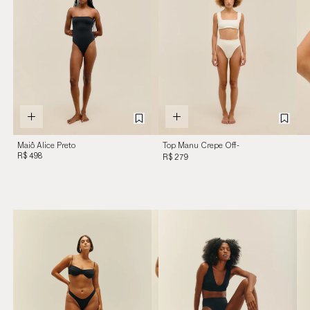
Maiô Alice Preto
Top Manu Crepe Off-
R$ 498
White
R$ 279