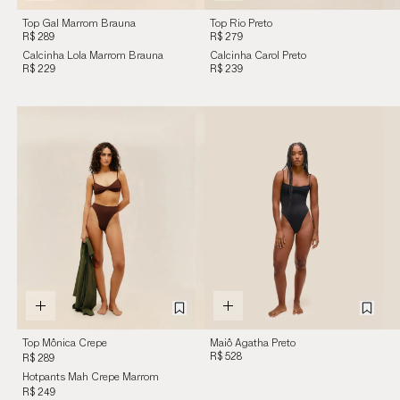
Top Gal Marrom Brauna
Top Rio Preto
R$ 289
R$ 279
Calcinha Lola Marrom Brauna
Calcinha Carol Preto
R$ 229
R$ 239
Top Mônica Crepe
Maiô Agatha Preto
Marrom Cohiba
R$ 528
R$ 289
Hotpants Mah Crepe Marrom
Cohiba
R$ 249