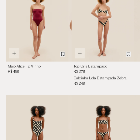
Maiô Alice Fp Vinho
Top Cris Estampado
Marsala
Zebra Diagonal
R$ 498
R$ 279
Calcinha Lola Estampada Zebra
Diagonal
R$ 249