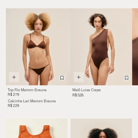
Top Rio Marrom Brauna
Maiô Luisa Crepe
R$ 279
Marrom Cohiba Marrom
R$ 528
Cohiba
Calcinha Lari Marrom Brauna
R$ 229