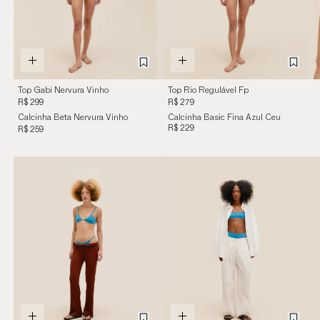
Top Gabi Nervura Vinho
Top Rio Regulável Fp
Merlot
Azul Ceu
R$ 299
R$ 279
Calcinha Beta Nervura Vinho
Calcinha Basic Fina Azul Ceu
Merlot
R$ 229
R$ 259