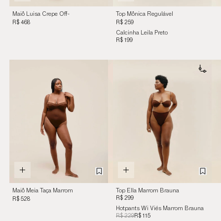
Maiô Luisa Crepe Off-
Top Mônica Regulável
White
Preto
R$ 468
R$ 259
Calcinha Leila Preto
R$ 199
Maiô Meia Taça Marrom
Top Ella Marrom Brauna
Brauna
R$ 299
R$ 528
Hotpants Wi Viés Marrom Brauna
R$ 229
R$ 115