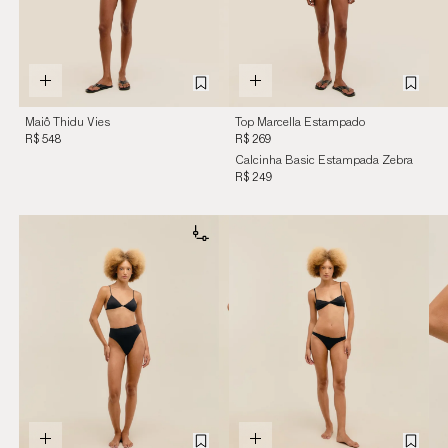
Maiô Thidu Vies
Top Marcella Estampado
Estampado Zebra
Zebra Diagonal
R$ 548
R$ 269
Diagonal
Calcinha Basic Estampada Zebra
Diagonal
R$ 249