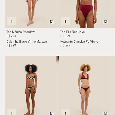
Top Mônica Regulável
Top Ella Regulável
Fp Vinho Marsala
Vinho Marsala
R$ 299
R$ 329
Calcinha Basic Vinho Marsala
Hotpants Classica Fp Vinho
R$ 229
Marsala
R$ 269