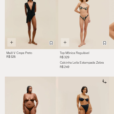
Maiô V Crepe Preto
Top Mônica Regulável
R$ 528
Estampado Zebra
R$ 329
Diagonal
Calcinha Leila Estampada Zebra
Diagonal
R$ 249