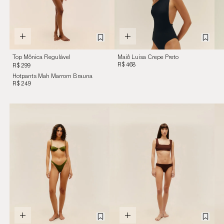
Top Mônica Regulável
Maiô Luisa Crepe Preto
Marrom Brauna
R$ 468
R$ 299
Hotpants Mah Marrom Brauna
R$ 249