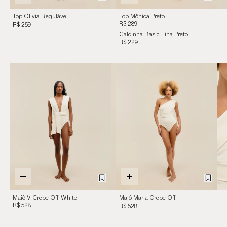
Top Olivia Regulável
Top Mônica Preto
Preto
R$ 289
R$ 259
Calcinha Basic Fina Preto
R$ 229
Maiô V Crepe Off-White
Maiô Maria Crepe Off-
R$ 528
White
R$ 528