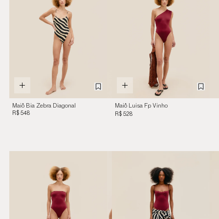
Maiô Bia Zebra Diagonal
Maiô Luisa Fp Vinho
R$ 548
Marsala
R$ 528