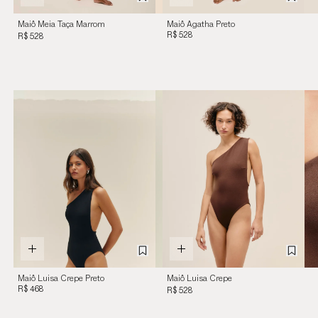
Maiô Meia Taça Marrom
Maiô Agatha Preto
Brauna
R$ 528
R$ 528
Maiô Luisa Crepe Preto
Maiô Luisa Crepe
R$ 468
Marrom Cohiba Marrom
R$ 528
Cohiba