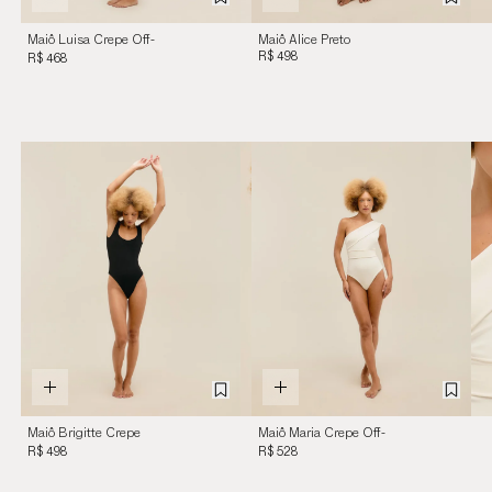
Maiô Luisa Crepe Off-
Maiô Alice Preto
White
R$ 498
R$ 468
Maiô Brigitte Crepe
Maiô Maria Crepe Off-
Preto
White
R$ 498
R$ 528