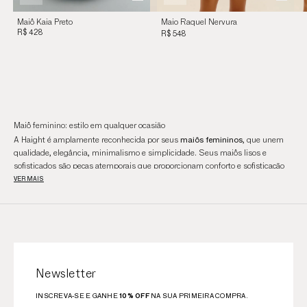
Maiô Kaia Preto
Maio Raquel Nervura
R$ 428
Verde Oliva
R$ 548
Maiô feminino: estilo em qualquer ocasião
maiôs femininos
A Haight é amplamente reconhecida por seus
, que unem
qualidade, elegância, minimalismo e simplicidade. Seus maiôs lisos e
sofisticados são peças atemporais que proporcionam conforto e sofisticação
VER MAIS
durante os dias de praia.
A marca oferece uma variedade de maiôs, desde modelagens inovadoras até
opções com proteção UV. Continue lendo para descobrir como essas opções
podem se adaptar ao corpo e ao estilo de cada mulher.
Maiôs femininos diferentes e minimalistas
Os maiôs femininos da Haight são peças de
roupas
desenhadas com cuidado
e atenção para se adequarem a diversos corpos, destacando-se pela
sofisticação e conforto que oferecem.
Newsletter
Confeccionados com tecidos nobres e tecnológicos, eles proporcionam bem-
INSCREVA-SE E GANHE
10% OFF
NA SUA PRIMEIRA COMPRA.
estar e se adaptam perfeitamente ao corpo. Essas criações da Haight refletem