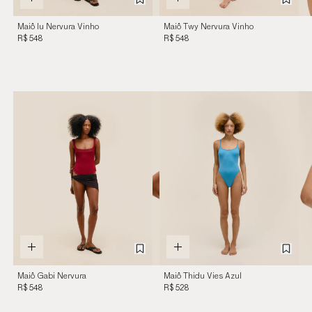
Maiô Iu Nervura Vinho
Maiô Twy Nervura Vinho
Merlot
Merlot
R$ 548
R$ 548
Maiô Gabi Nervura
Maiô Thidu Vies Azul
Vinho Merlot
Ceu
R$ 548
R$ 528