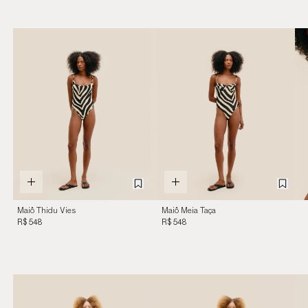
Maiô Thidu Vies
Maiô Meia Taça
Estampado Zebra
Estampado Zebra
R$ 548
R$ 548
Diagonal
Diagonal