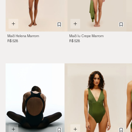
Maiô Helena Marrom
Maiô Iu Crepe Marrom
Brauna
Cohiba
R$ 528
R$ 528