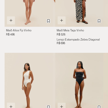
Maiô Alice Fp Vinho
Maiô Meia Taça Vinho
Marsala
Marsala
R$ 498
R$ 528
Lenço Estampado Zebra Diagonal
R$ 698