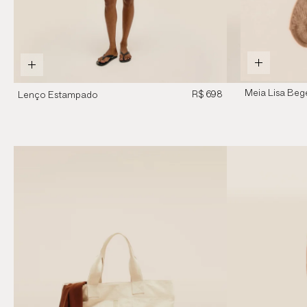
Meia Lisa Beg
R$ 698
Lenço Estampado
Zebra Diagonal