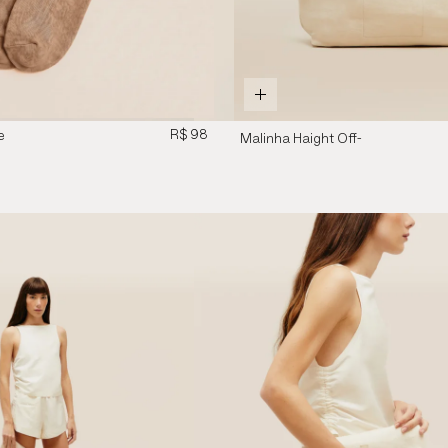
R$ 98
e
Malinha Haight Off-
White