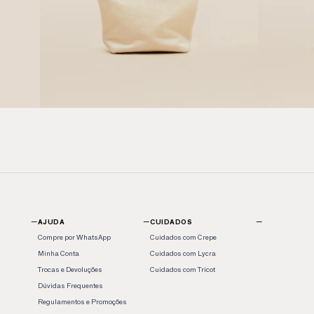
−
−
−
AJUDA
CUIDADOS
Compre por WhatsApp
Cuidados com Crepe
Minha Conta
Cuidados com Lycra
Trocas e Devoluções
Cuidados com Tricot
Dúvidas Frequentes
Regulamentos e Promoções