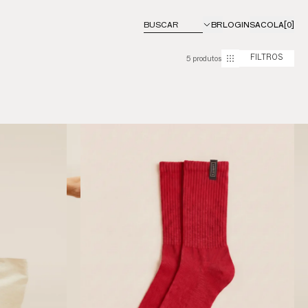
BUSCAR
BR
LOGIN
SACOLA
[0]
5 produtos
FILTROS