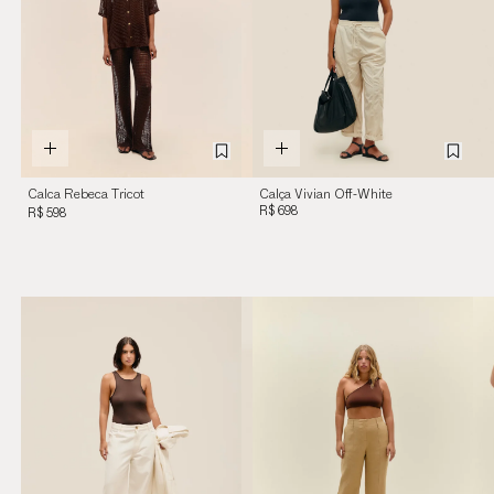
Calca Rebeca Tricot
Calça Vivian Off-White
Marrom Brauna
R$ 698
R$ 598