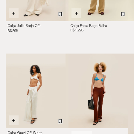
Calça Julia Sarja Off-
Calça Paola Bege Palha
White
R$ 1.298
R$ 898
Calça Grazi Off-White