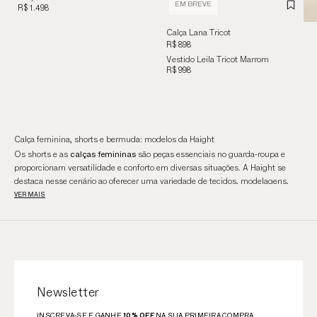
EM BREVE
R$ 1.498
Calça Lana Tricot
Marrom
R$ 898
Vestido Leila Tricot Marrom
R$ 998
Calça feminina, shorts e bermuda: modelos da Haight
calças femininas
Os shorts e as
são peças essenciais no guarda-roupa e
proporcionam versatilidade e conforto em diversas situações. A Haight se
destaca nesse cenário ao oferecer uma variedade de tecidos, modelagens,
VER MAIS
estilos e tamanhos de calças, atendendo a diferentes necessidades e
preferências. Continue a leitura para descobrir mais sobre a categoria.
A versatilidade das calças femininas
As calças femininas são muito versáteis e podem ser usadas em uma
variedade de contextos. No ambiente de trabalho, um modelo de sarja oferece
elegância e conforto, sendo ideal para reuniões e dias mais formais.
calças de linho femininas
Em momentos de lazer na praia, as
proporcionam
frescor e estilo. Além disso, oferecemos opções em tricot e malha tecnológica
Newsletter
para montar um look casual ou usar em atividades físicas.
INSCREVA-SE E GANHE
10% OFF
NA SUA PRIMEIRA COMPRA.