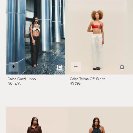
Calca Grazi Linho
Calça Telma Off-White
Marrom
R$ 798
R$ 1.498