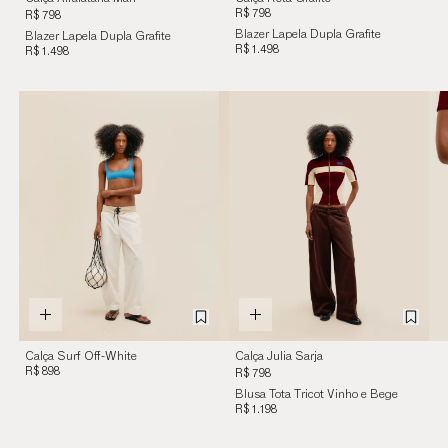
Grafite
R$ 798
R$ 798
Blazer Lapela Dupla Grafite
Blazer Lapela Dupla Grafite
R$ 1.498
R$ 1.498
Calça Surf Off-White
Calça Julia Sarja
R$ 898
Marrom Brauna
R$ 798
Blusa Tota Tricot Vinho e Bege
R$ 1.198