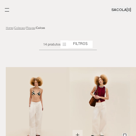
SACOLA
[0]
Colecao
/
Roupa
/
Calcas
Home
/
14 produtos
FILTROS