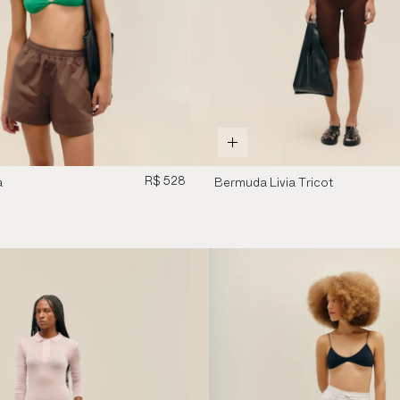
R$ 528
a
Bermuda Livia Tricot
rom
Marrom Brauna