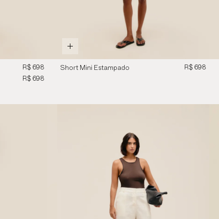
R$ 698
R$ 698
Short Mini Estampado
Zebra Diagonal
R$ 698