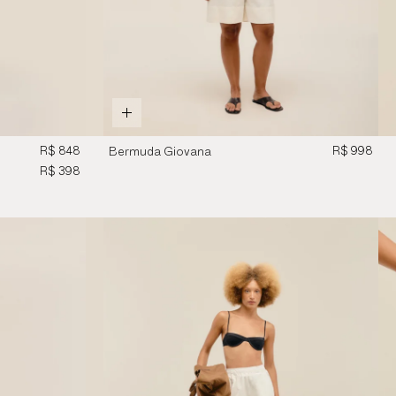
R$ 848
R$ 998
Bermuda Giovana
Linho Off-White
R$ 398