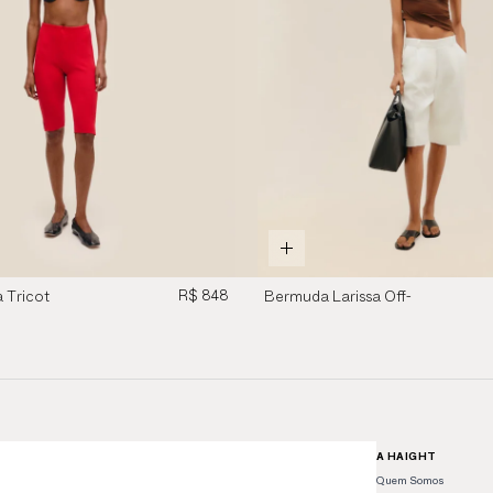
R$ 848
 Tricot
Bermuda Larissa Off-
White
A HAIGHT
Quem Somos