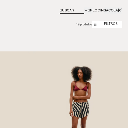
BUSCAR
BR
LOGIN
SACOLA
[0]
19 produtos
FILTROS