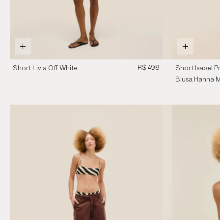
R$ 498
Short Livia Off White
Short Isabel P
Blusa Hanna 
Brauna