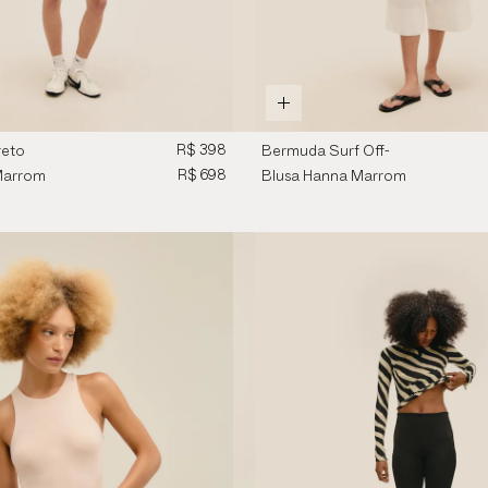
R$ 398
reto
Bermuda Surf Off-
White
R$ 698
Marrom
Blusa Hanna Marrom
Brauna