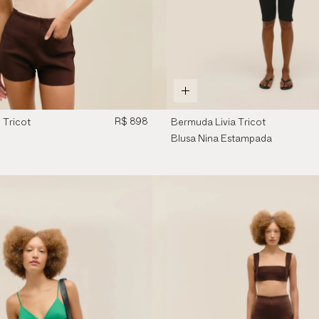
R$ 898
 Tricot
Bermuda Livia Tricot
na
Preto
Blusa Nina Estampada
Zebra Diagonal