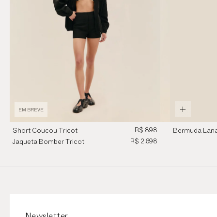
EM BREVE
R$ 898
Short Coucou Tricot
Bermuda Lana
Preto
Vermelho
R$ 2.698
Jaqueta Bomber Tricot
Preto
Newsletter