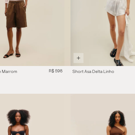
R$ 598
e Marrom
Short Asa Delta Linho
Off-White