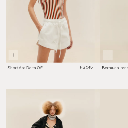
R$ 548
Short Asa Delta Off-
Bermuda Iren
White
Brauna