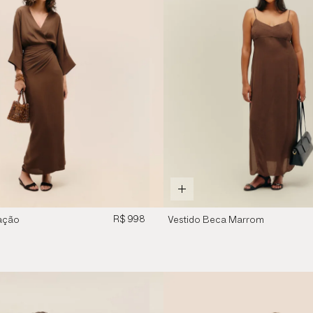
R$ 998
ação
Vestido Beca Marrom
na
Brauna