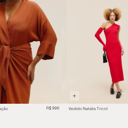
R$ 998
ação
Vestido Natalia Tricot
 Tom
Vermelho Desvio