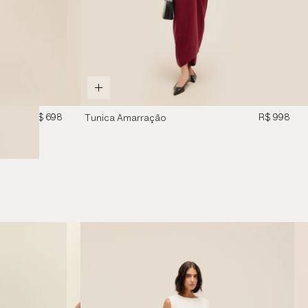
R$ 698
R$ 998
Tunica Amarração
Vinho Marsala