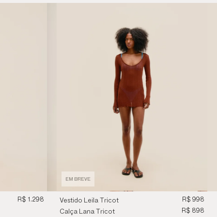
EM BREVE
R$ 1.298
R$ 998
Vestido Leila Tricot
Marrom
R$ 898
Calça Lana Tricot