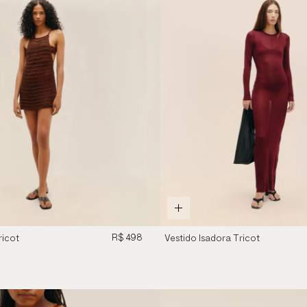
R$ 498
ricot
Vestido Isadora Tricot
na
Vinho Marsala