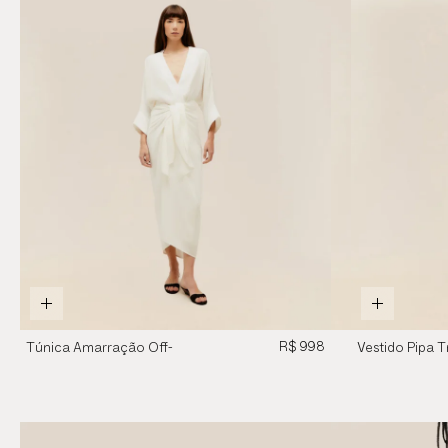
R$ 998
Túnica Amarração Off-
Vestido Pipa T
White
Marrom Brau