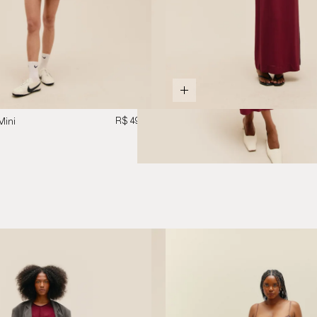
R$ 498
Mini
Vestido Livia Vinho
Marsala