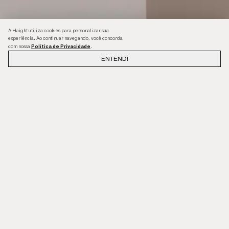
A Haight utiliza cookies para personalizar sua
experiência. Ao continuar navegando, você concorda
Política de Privacidade
com nossa
.
ENTENDI
Newsletter
INSCREVA-SE E GANHE
10% OFF
NA SUA PRIMEIRA COMPRA.
ENVIAR