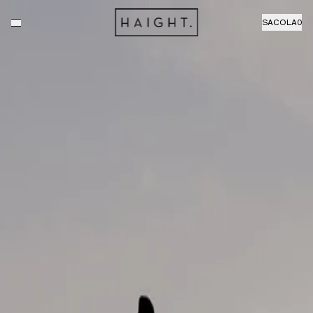
SACOLA
0