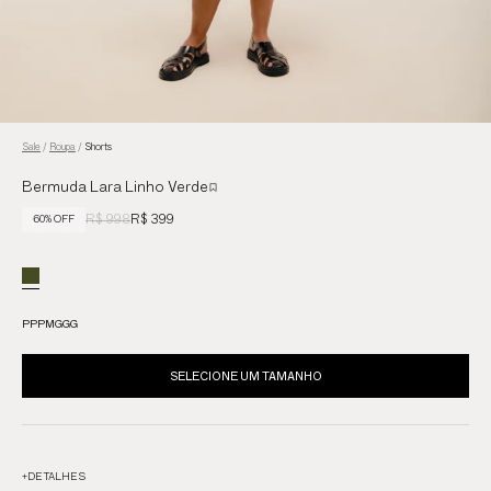
Sale
/
Roupa
/
Shorts
Bermuda Lara Linho Verde
R$ 998
R$ 399
60% OFF
PP
P
M
G
GG
SELECIONE UM TAMANHO
+
DETALHES