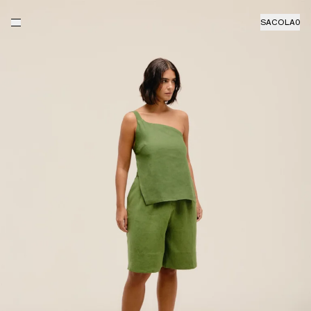
SACOLA
0