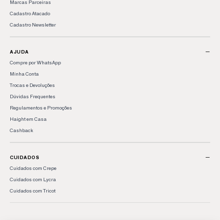
Marcas Parceiras
Cadastro Atacado
Cadastro Newsletter
−
AJUDA
Compre por WhatsApp
Minha Conta
Trocas e Devoluções
Dúvidas Frequentes
Regulamentos e Promoções
Haight em Casa
Cashback
−
CUIDADOS
Cuidados com Crepe
Cuidados com Lycra
Cuidados com Tricot