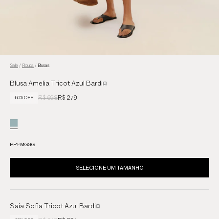
Sale
/
Roupa
/
Blusas
Blusa Amelia Tricot Azul Bardi
R$ 698
R$ 279
60% OFF
PP
P
M
G
GG
SELECIONE UM TAMANHO
Saia Sofia Tricot Azul Bardi