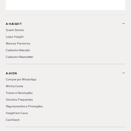
−
A HAIGHT
Quem Somos
Lojas Haight
Marcas Parceiras
Cadastro Atacado
Cadastro Newsletter
−
AJUDA
Compre por WhatsApp
Minha Conta
Trocas e Devoluções
Dúvidas Frequentes
Regulamentos e Promoções
Haight em Casa
Cashback