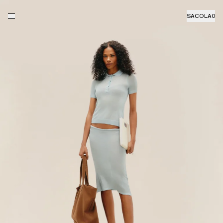
SACOLA
0