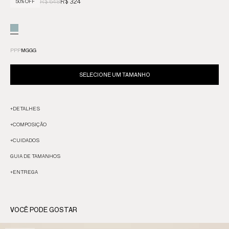
R$ 648
R$ 324
50% OFF
PP
P
M
G
GG
SELECIONE UM TAMANHO
+
DETALHES
+
COMPOSIÇÃO
+
CUIDADOS
GUIA DE TAMANHOS
+
ENTREGA
VOCÊ PODE GOSTAR