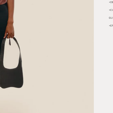
+
D
+
C
GU
+
E