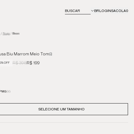
BUSCAR
BR
LOGIN
SACOLA
0
e
/
Roupa
/
Blusas
usa Biu Marrom Meio Tom
R$ 398
R$ 199
0% OFF
P
M
G
GG
SELECIONE UM TAMANHO