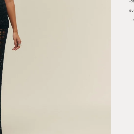
+
D
GU
+
E