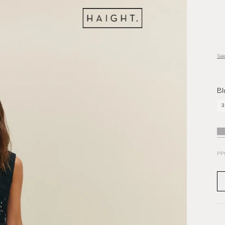
Sal
Bl
3
PP