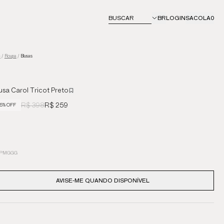
BUSCAR
BR
LOGIN
SACOLA
0
e
/
Roupa
/
Blusas
usa Carol Tricot Preto
R$ 398
R$ 259
5% OFF
P
M
G
GG
AVISE-ME QUANDO DISPONÍVEL