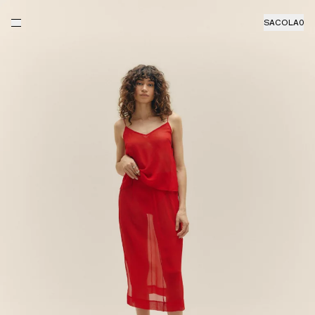
SACOLA
0