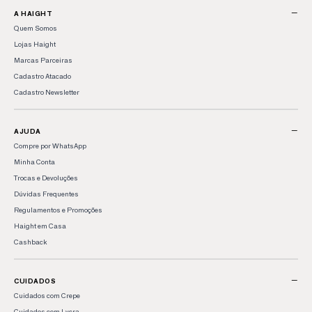
−
A HAIGHT
Quem Somos
Lojas Haight
Marcas Parceiras
Cadastro Atacado
Cadastro Newsletter
−
AJUDA
Compre por WhatsApp
Minha Conta
Trocas e Devoluções
Dúvidas Frequentes
Regulamentos e Promoções
Haight em Casa
Cashback
−
CUIDADOS
Cuidados com Crepe
Cuidados com Lycra