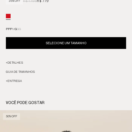
R$ 1.198
R$ 779
35% OFF
PP
P
M
G
GG
SELECIONE UM TAMANHO
+
DETALHES
GUIA DE TAMANHOS
+
ENTREGA
VOCÊ PODE GOSTAR
50% OFF