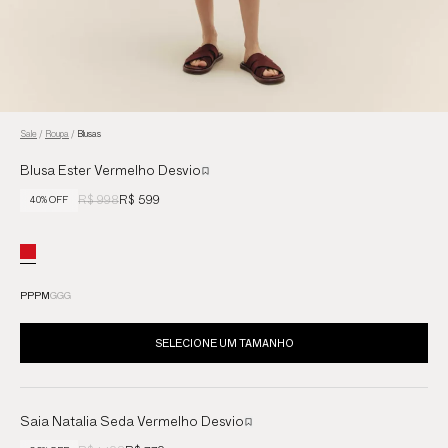
Sale
/
Roupa
/
Blusas
Blusa Ester Vermelho Desvio
R$ 998
R$ 599
40% OFF
PP
P
M
G
GG
SELECIONE UM TAMANHO
Saia Natalia Seda Vermelho Desvio