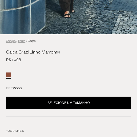
Coleção
/
Roupa
/
Calças
Calca Grazi Linho Marrom
R$ 1.498
PP
P
M
G
GG
SELECIONE UM TAMANHO
+
DETALHES