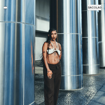
SACOLA
0