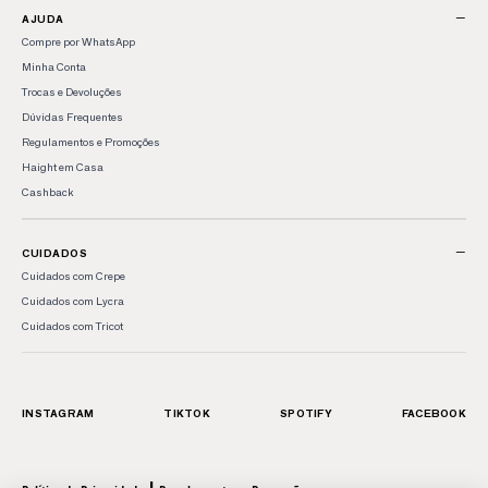
−
AJUDA
Compre por WhatsApp
Minha Conta
Trocas e Devoluções
Dúvidas Frequentes
Regulamentos e Promoções
Haight em Casa
Cashback
−
CUIDADOS
Cuidados com Crepe
Cuidados com Lycra
Cuidados com Tricot
INSTAGRAM
TIKTOK
SPOTIFY
FACEBOOK