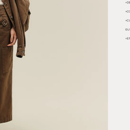
+
D
+
C
+
C
GU
+
E