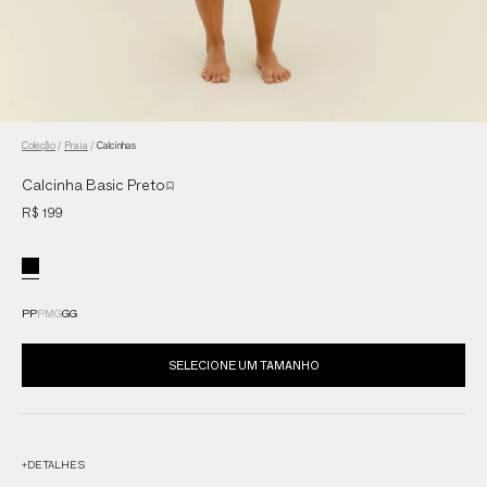
Coleção
/
Praia
/
Calcinhas
Calcinha Basic Preto
R$ 199
PP
P
M
G
GG
SELECIONE UM TAMANHO
+
DETALHES