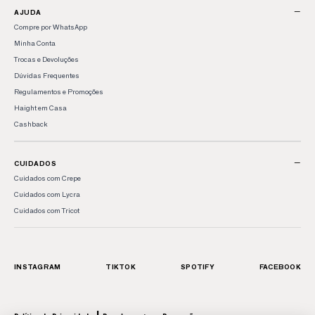
−
AJUDA
Compre por WhatsApp
Minha Conta
Trocas e Devoluções
Dúvidas Frequentes
Regulamentos e Promoções
Haight em Casa
Cashback
−
CUIDADOS
Cuidados com Crepe
Cuidados com Lycra
Cuidados com Tricot
INSTAGRAM
TIKTOK
SPOTIFY
FACEBOOK