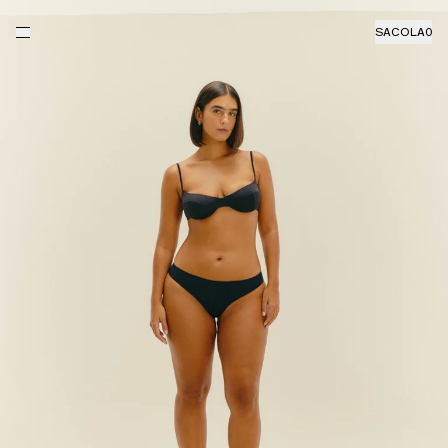
SACOLA
0