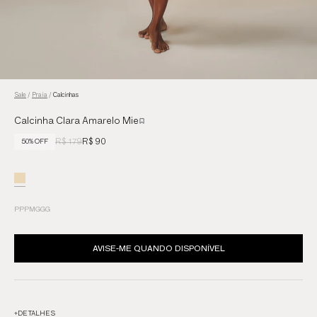
Sale
/
Praia
/
Calcinhas
Calcinha Clara Amarelo Mie
R$ 179
R$ 90
50% OFF
PP
P
M
G
GG
AVISE-ME QUANDO DISPONÍVEL
+
DETALHES