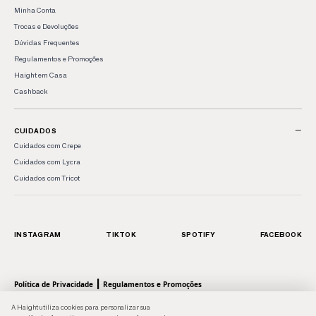
Minha Conta
Trocas e Devoluções
Dúvidas Frequentes
Regulamentos e Promoções
Haight em Casa
Cashback
−
CUIDADOS
Cuidados com Crepe
Cuidados com Lycra
Cuidados com Tricot
INSTAGRAM
TIKTOK
SPOTIFY
FACEBOOK
|
Política de Privacidade
Regulamentos e Promoções
© 2026 HAIGHT, marca da Shoulder S.A. - Todos os direitos reservados.| Rua Anhaia, 411
A Haight utiliza cookies para personalizar sua
- Bom Retiro, SP - 01130-000 | CNPJ: 43.470566/0001-90