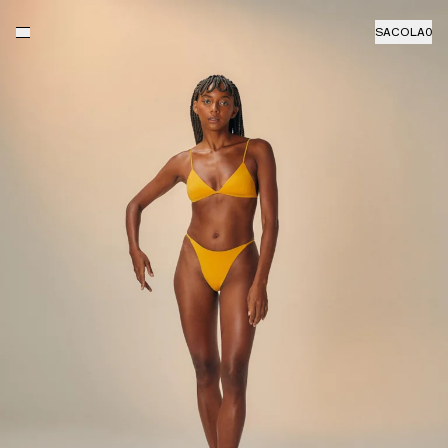
SACOLA
0