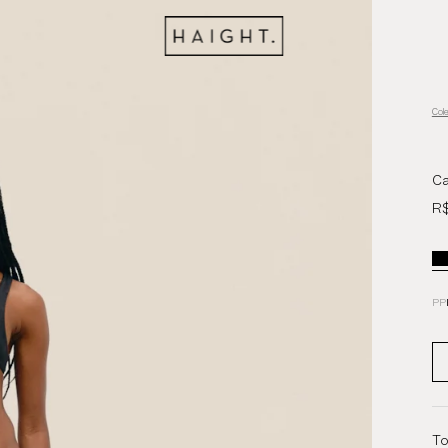
Col
Ca
R$
PP
To