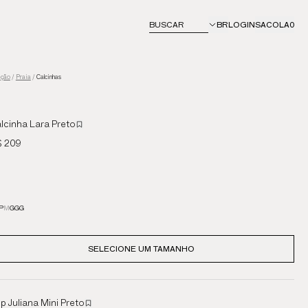
BUSCAR
BR
LOGIN
SACOLA
0
eção
/
Praia
/
Calcinhas
lcinha Lara Preto
 209
P
M
G
GG
SELECIONE UM TAMANHO
p Juliana Mini Preto