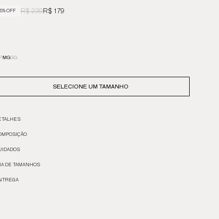
R$ 239
R$ 179
5% OFF
P
M
G
GG
SELECIONE UM TAMANHO
ETALHES
OMPOSIÇÃO
UIDADOS
IA DE TAMANHOS
NTREGA