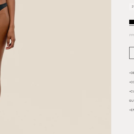
2
PP
+
D
+
C
+
C
GU
+
E