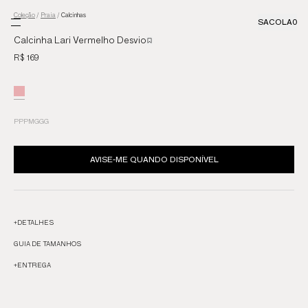
Coleção
/
Praia
/
Calcinhas
SACOLA
0
Calcinha Lari Vermelho Desvio
R$ 169
PP
P
M
G
GG
AVISE-ME QUANDO DISPONÍVEL
+
DETALHES
GUIA DE TAMANHOS
+
ENTREGA