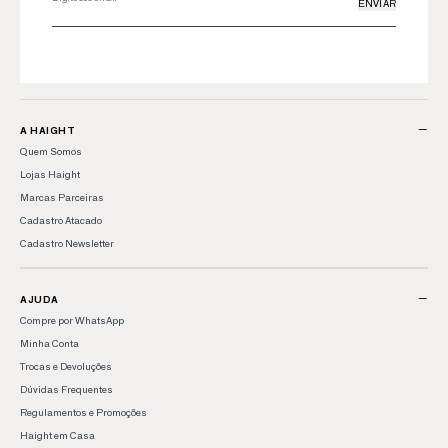
ENVIAR
−
A HAIGHT
Quem Somos
Lojas Haight
Marcas Parceiras
Cadastro Atacado
Cadastro Newsletter
−
AJUDA
Compre por WhatsApp
Minha Conta
Trocas e Devoluções
Dúvidas Frequentes
Regulamentos e Promoções
Haight em Casa