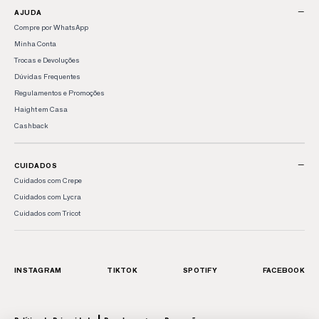
−
AJUDA
Compre por WhatsApp
Minha Conta
Trocas e Devoluções
Dúvidas Frequentes
Regulamentos e Promoções
Haight em Casa
Cashback
−
CUIDADOS
Cuidados com Crepe
Cuidados com Lycra
Cuidados com Tricot
INSTAGRAM
TIKTOK
SPOTIFY
FACEBOOK