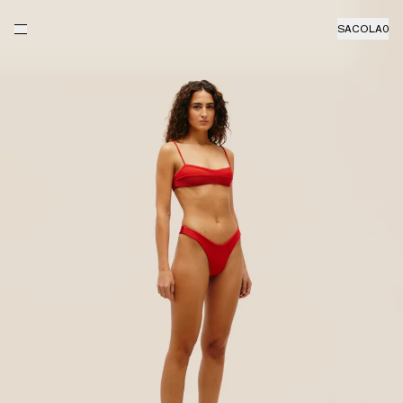
SACOLA
0