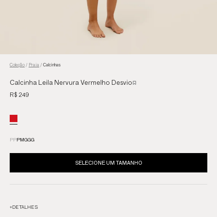
Coleção
/
Praia
/
Calcinhas
Calcinha Leila Nervura Vermelho Desvio
R$ 249
PP
P
M
G
GG
SELECIONE UM TAMANHO
+
DETALHES