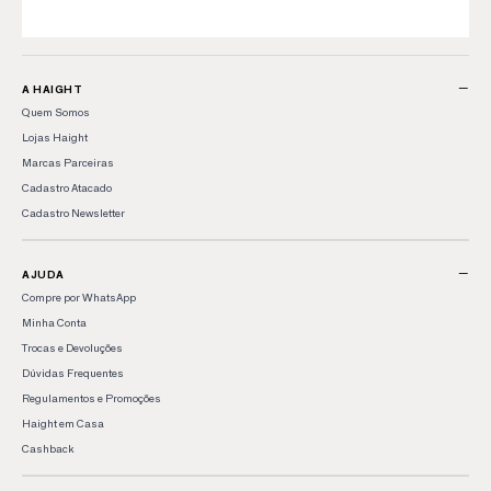
−
A HAIGHT
Quem Somos
Lojas Haight
Marcas Parceiras
Cadastro Atacado
Cadastro Newsletter
−
AJUDA
Compre por WhatsApp
Minha Conta
Trocas e Devoluções
Dúvidas Frequentes
Regulamentos e Promoções
Haight em Casa
Cashback