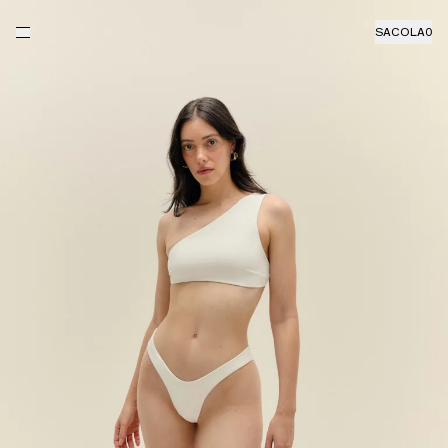
SACOLA
0