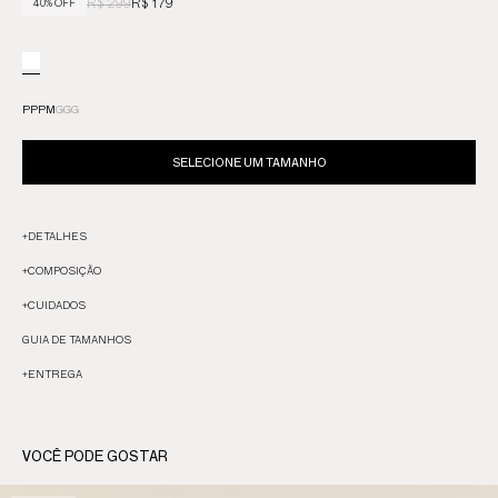
R$ 299
R$ 179
40% OFF
PP
P
M
G
GG
SELECIONE UM TAMANHO
+
DETALHES
+
COMPOSIÇÃO
+
CUIDADOS
GUIA DE TAMANHOS
+
ENTREGA
VOCÊ PODE GOSTAR