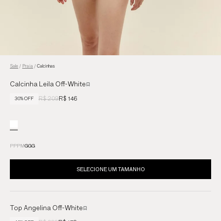
Sale
/
Praia
/
Calcinhas
Calcinha Leila Off-White
R$ 209
R$ 146
30% OFF
PP
P
M
G
GG
SELECIONE UM TAMANHO
Top Angelina Off-White