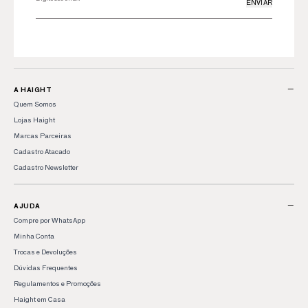
ENVIAR
−
A HAIGHT
Quem Somos
Lojas Haight
Marcas Parceiras
Cadastro Atacado
Cadastro Newsletter
−
AJUDA
Compre por WhatsApp
Minha Conta
Trocas e Devoluções
Dúvidas Frequentes
Regulamentos e Promoções
Haight em Casa