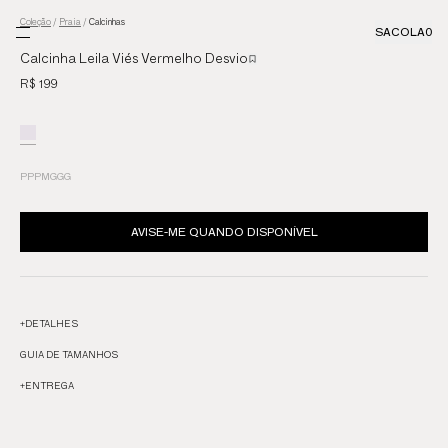
Coleção
/
Praia
/
Calcinhas
SACOLA
0
Calcinha Leila Viés Vermelho Desvio
R$ 199
PP
P
M
G
GG
AVISE-ME QUANDO DISPONÍVEL
+
DETALHES
GUIA DE TAMANHOS
+
ENTREGA