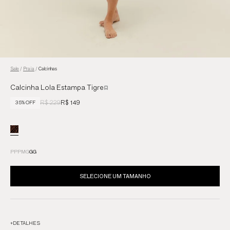
Sale
/
Praia
/
Calcinhas
Calcinha Lola Estampa Tigre
R$ 229
R$ 149
35% OFF
PP
P
M
G
GG
SELECIONE UM TAMANHO
+
DETALHES