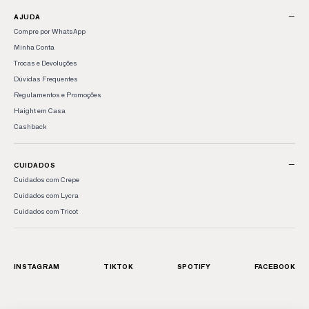
−
AJUDA
Compre por WhatsApp
Minha Conta
Trocas e Devoluções
Dúvidas Frequentes
Regulamentos e Promoções
Haight em Casa
Cashback
−
CUIDADOS
Cuidados com Crepe
Cuidados com Lycra
Cuidados com Tricot
INSTAGRAM
TIKTOK
SPOTIFY
FACEBOOK