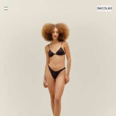
SACOLA
0