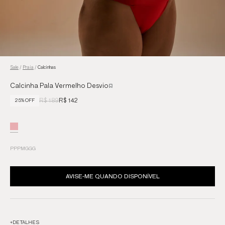
Sale
/
Praia
/
Calcinhas
Calcinha Pala Vermelho Desvio
R$ 189
R$ 142
25% OFF
PP
P
M
G
GG
AVISE-ME QUANDO DISPONÍVEL
+
DETALHES