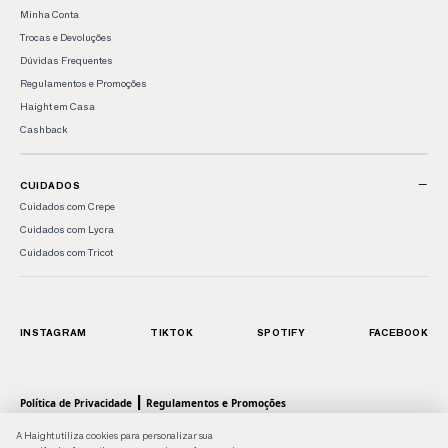
Minha Conta
Trocas e Devoluções
Dúvidas Frequentes
Regulamentos e Promoções
Haight em Casa
Cashback
−
CUIDADOS
Cuidados com Crepe
Cuidados com Lycra
Cuidados com Tricot
INSTAGRAM
TIKTOK
SPOTIFY
FACEBOOK
|
Política de Privacidade
Regulamentos e Promoções
© 2026 HAIGHT, marca da Shoulder S.A. - Todos os direitos reservados.| Rua Anhaia, 411
A Haight utiliza cookies para personalizar sua
- Bom Retiro, SP - 01130-000 | CNPJ: 43.470566/0001-90