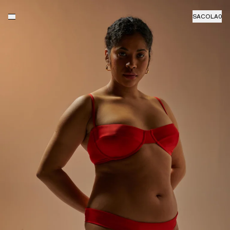
SACOLA
0