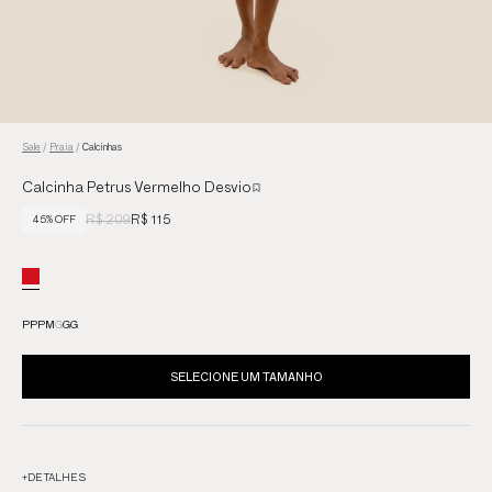
Sale
/
Praia
/
Calcinhas
Calcinha Petrus Vermelho Desvio
R$ 209
R$ 115
45% OFF
PP
P
M
G
GG
SELECIONE UM TAMANHO
+
DETALHES