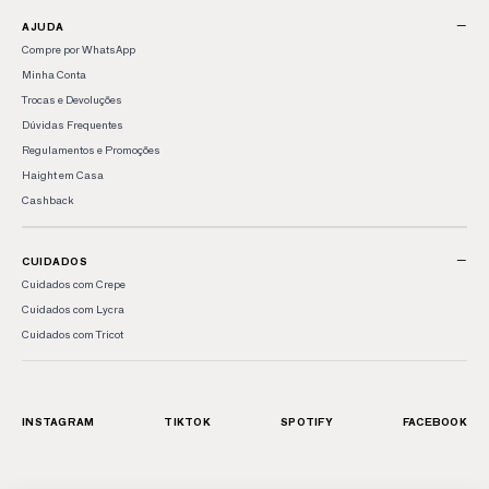
−
AJUDA
Compre por WhatsApp
Minha Conta
Trocas e Devoluções
Dúvidas Frequentes
Regulamentos e Promoções
Haight em Casa
Cashback
−
CUIDADOS
Cuidados com Crepe
Cuidados com Lycra
Cuidados com Tricot
INSTAGRAM
TIKTOK
SPOTIFY
FACEBOOK