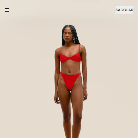
SACOLA
0