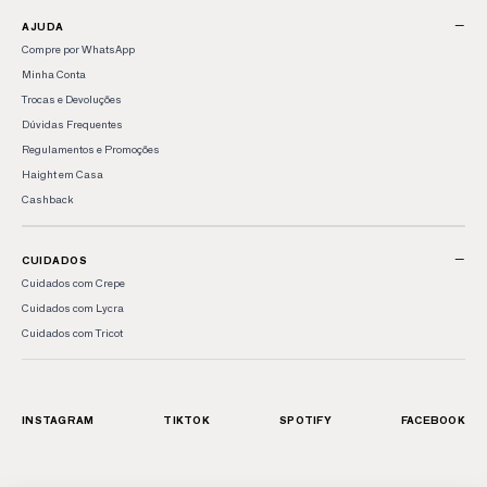
−
AJUDA
Compre por WhatsApp
Minha Conta
Trocas e Devoluções
Dúvidas Frequentes
Regulamentos e Promoções
Haight em Casa
Cashback
−
CUIDADOS
Cuidados com Crepe
Cuidados com Lycra
Cuidados com Tricot
INSTAGRAM
TIKTOK
SPOTIFY
FACEBOOK