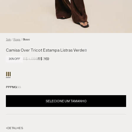
Sale
/
Roupa
/
Blusas
Camisa Over Tricot Estampa Listras Verde
R$ 1.098
R$ 769
30% OFF
PP
P
M
G
GG
SELECIONE UM TAMANHO
+
DETALHES