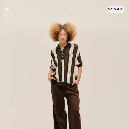
SACOLA
0