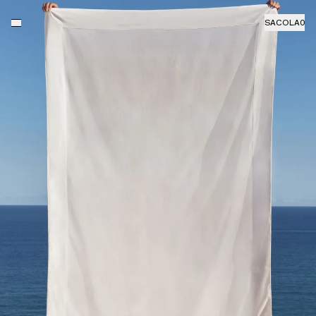
SACOLA
0