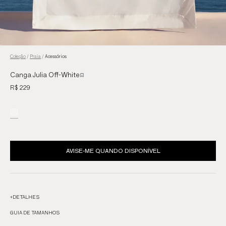
Coleção
/
Praia
/
Acessórios
Canga Julia Off-White
R$ 229
AVISE-ME QUANDO DISPONÍVEL
+
DETALHES
GUIA DE TAMANHOS