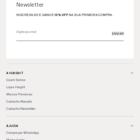
Newsletter
INSCREVA-SE E GANHE
10% OFF
NA SUA PRIMEIRA COMPRA.
ENVIAR
−
A HAIGHT
Quem Somos
Lojas Haight
Marcas Parceiras
Cadastro Atacado
Cadastro Newsletter
−
AJUDA
Compre por WhatsApp
Minha Conta