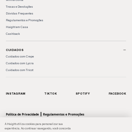
Trocas e Devoluções
Dúvidas Frequentes
Regulamentos e Promoções
Haight em Casa
Cashback
−
CUIDADOS
Cuidados com Crepe
Cuidados com Lycra
Cuidados com Tricot
INSTAGRAM
TIKTOK
SPOTIFY
FACEBOOK
|
Política de Privacidade
Regulamentos e Promoções
© 2026 HAIGHT, marca da Shoulder S.A. - Todos os direitos reservados.| Rua Anhaia, 411
A Haight utiliza cookies para personalizar sua
- Bom Retiro, SP - 01130-000 | CNPJ: 43.470566/0001-90
experiência. Ao continuar navegando, você concorda