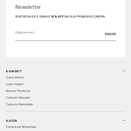
Newsletter
INSCREVA-SE E GANHE
10% OFF
NA SUA PRIMEIRA COMPRA.
ENVIAR
−
A HAIGHT
Quem Somos
Lojas Haight
Marcas Parceiras
Cadastro Atacado
Cadastro Newsletter
−
AJUDA
Compre por WhatsApp