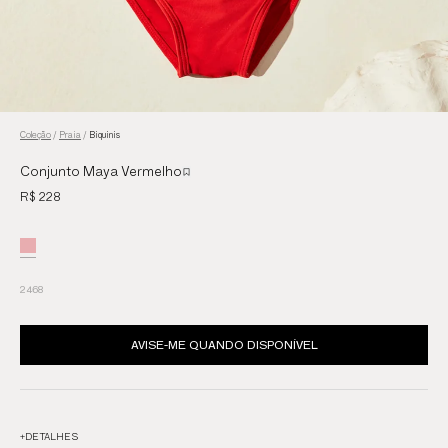
Coleção
/
Praia
/
Biquinis
Conjunto Maya Vermelho
R$ 228
2
4
6
8
AVISE-ME QUANDO DISPONÍVEL
+
DETALHES