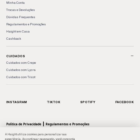
Minha Conta
Trocas e Devoluções
Dúvidas Frequentes
Regulamentos e Promoções
Haight em Casa
Cashback
−
CUIDADOS
Cuidados com Crepe
Cuidados com Lycra
Cuidados com Tricot
INSTAGRAM
TIKTOK
SPOTIFY
FACEBOOK
|
Política de Privacidade
Regulamentos e Promoções
© 2026 HAIGHT, marca da Shoulder S.A. - Todos os direitos reservados.| Rua Anhaia, 411
A Haight utiliza cookies para personalizar sua
- Bom Retiro, SP - 01130-000 | CNPJ: 43.470566/0001-90
experiência. Ao continuar navegando, você concorda