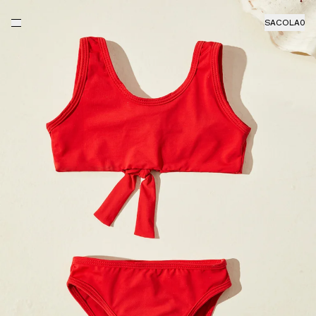
SACOLA
0