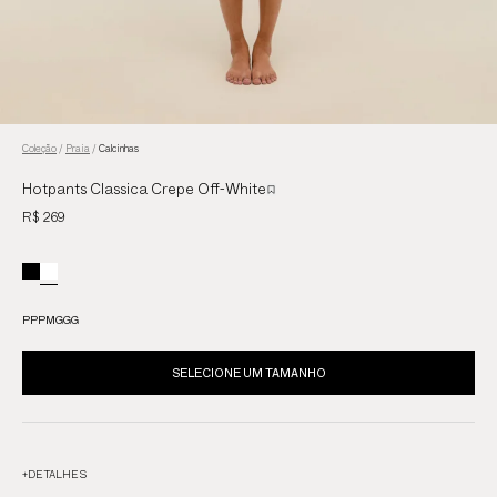
Coleção
/
Praia
/
Calcinhas
Hotpants Classica Crepe Off-White
R$ 269
PP
P
M
G
GG
SELECIONE UM TAMANHO
+
DETALHES