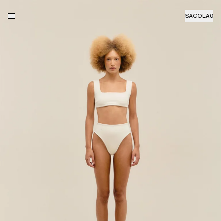
SACOLA
0