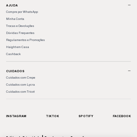
−
AJUDA
Compre por WhatsApp
Minha Conta
Trocas e Devoluções
Dúvidas Frequentes
Regulamentos e Promoções
Haight em Casa
Cashback
−
CUIDADOS
Cuidados com Crepe
Cuidados com Lycra
Cuidados com Tricot
INSTAGRAM
TIKTOK
SPOTIFY
FACEBOOK