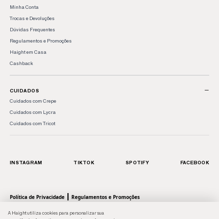
Minha Conta
Trocas e Devoluções
Dúvidas Frequentes
Regulamentos e Promoções
Haight em Casa
Cashback
−
CUIDADOS
Cuidados com Crepe
Cuidados com Lycra
Cuidados com Tricot
INSTAGRAM
TIKTOK
SPOTIFY
FACEBOOK
|
Política de Privacidade
Regulamentos e Promoções
© 2026 HAIGHT, marca da Shoulder S.A. - Todos os direitos reservados.| Rua Anhaia, 411
A Haight utiliza cookies para personalizar sua
- Bom Retiro, SP - 01130-000 | CNPJ: 43.470566/0001-90