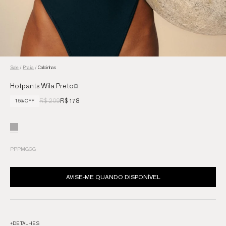
Sale
/
Praia
/
Calcinhas
Hotpants Wila Preto
R$ 209
R$ 178
15% OFF
PP
P
M
G
GG
AVISE-ME QUANDO DISPONÍVEL
+
DETALHES