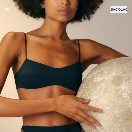
SACOLA
0