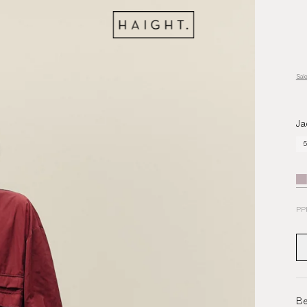
Sal
Ja
5
PP
Be