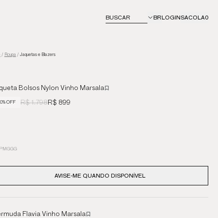
BUSCAR
BR
LOGIN
SACOLA
0
e
/
Roupa
/
Jaquetas e Blazers
queta Bolsos Nylon Vinho Marsala
R$ 1.798
R$ 899
0% OFF
P
M
G
GG
AVISE-ME QUANDO DISPONÍVEL
rmuda Flavia Vinho Marsala