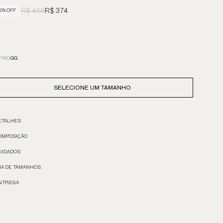
R$ 468
R$ 374
0% OFF
P
M
G
GG
SELECIONE UM TAMANHO
ETALHES
OMPOSIÇÃO
UIDADOS
IA DE TAMANHOS
NTREGA