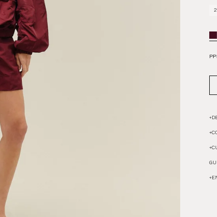
2
PP
+
D
+
C
+
C
GU
+
E