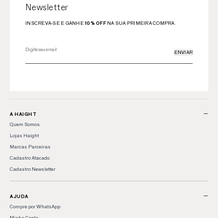
Newsletter
INSCREVA-SE E GANHE
10% OFF
NA SUA PRIMEIRA COMPRA.
ENVIAR
−
A HAIGHT
Quem Somos
Lojas Haight
Marcas Parceiras
Cadastro Atacado
Cadastro Newsletter
−
AJUDA
Compre por WhatsApp
Minha Conta