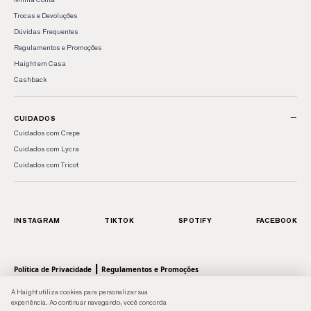
Trocas e Devoluções
Dúvidas Frequentes
Regulamentos e Promoções
Haight em Casa
Cashback
−
CUIDADOS
Cuidados com Crepe
Cuidados com Lycra
Cuidados com Tricot
INSTAGRAM
TIKTOK
SPOTIFY
FACEBOOK
|
Política de Privacidade
Regulamentos e Promoções
© 2026 HAIGHT, marca da Shoulder S.A. - Todos os direitos reservados.| Rua Anhaia, 411
A Haight utiliza cookies para personalizar sua
- Bom Retiro, SP - 01130-000 | CNPJ: 43.470566/0001-90
experiência. Ao continuar navegando, você concorda