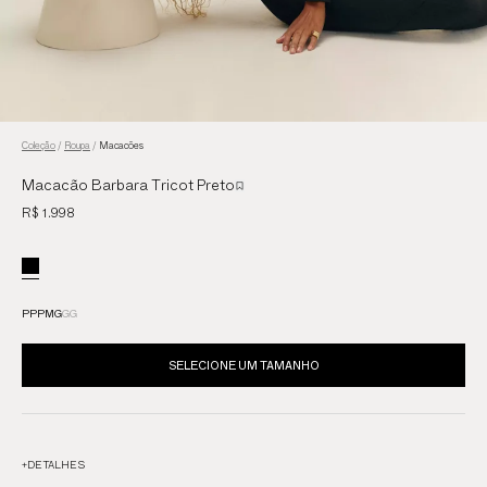
Coleção
/
Roupa
/
Macacões
Macacão Barbara Tricot Preto
R$ 1.998
PP
P
M
G
GG
SELECIONE UM TAMANHO
+
DETALHES