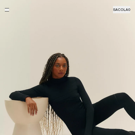
SACOLA
0