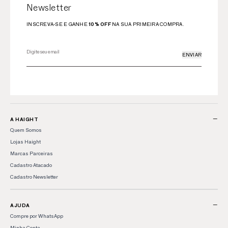
Newsletter
INSCREVA-SE E GANHE
10% OFF
NA SUA PRIMEIRA COMPRA.
ENVIAR
−
A HAIGHT
Quem Somos
Lojas Haight
Marcas Parceiras
Cadastro Atacado
Cadastro Newsletter
−
AJUDA
Compre por WhatsApp
Minha Conta