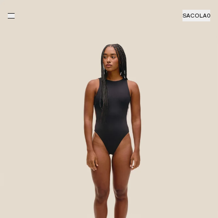
SACOLA
0