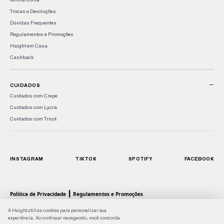
Trocas e Devoluções
Dúvidas Frequentes
Regulamentos e Promoções
Haight em Casa
Cashback
−
CUIDADOS
Cuidados com Crepe
Cuidados com Lycra
Cuidados com Tricot
INSTAGRAM
TIKTOK
SPOTIFY
FACEBOOK
|
Política de Privacidade
Regulamentos e Promoções
© 2026 HAIGHT, marca da Shoulder S.A. - Todos os direitos reservados.| Rua Anhaia, 411
A Haight utiliza cookies para personalizar sua
- Bom Retiro, SP - 01130-000 | CNPJ: 43.470566/0001-90
experiência. Ao continuar navegando, você concorda