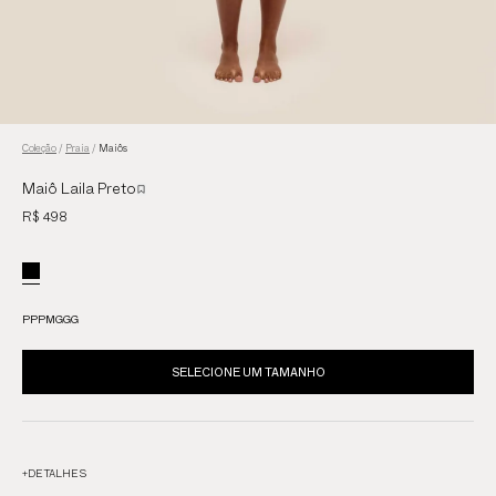
Coleção
/
Praia
/
Maiôs
Maiô Laila Preto
R$ 498
PP
P
M
G
GG
SELECIONE UM TAMANHO
+
DETALHES