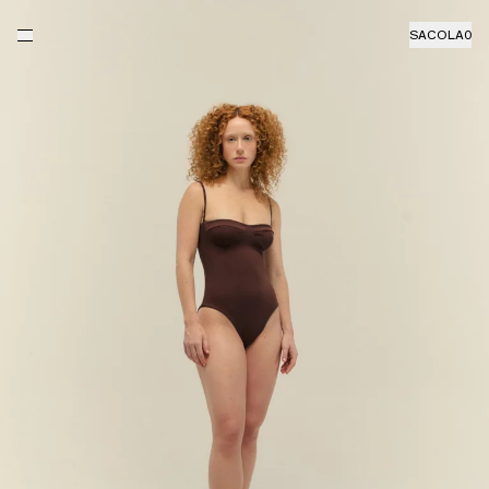
SACOLA
0