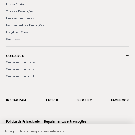
Minha Conta
Trocas e Devoluções
Dúvidas Frequentes
Regulamentos e Promoções
Haight em Casa
Cashback
−
CUIDADOS
Cuidados com Crepe
Cuidados com Lycra
Cuidados com Tricot
INSTAGRAM
TIKTOK
SPOTIFY
FACEBOOK
|
Política de Privacidade
Regulamentos e Promoções
© 2026 HAIGHT, marca da Shoulder S.A. - Todos os direitos reservados.| Rua Anhaia, 411
A Haight utiliza cookies para personalizar sua
- Bom Retiro, SP - 01130-000 | CNPJ: 43.470566/0001-90