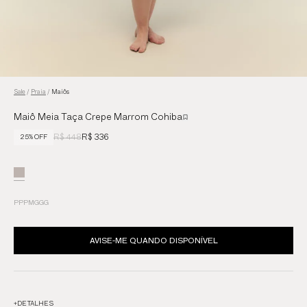
Sale
/
Praia
/
Maiôs
Maiô Meia Taça Crepe Marrom Cohiba
R$ 448
R$ 336
25% OFF
PP
P
M
G
GG
AVISE-ME QUANDO DISPONÍVEL
+
DETALHES