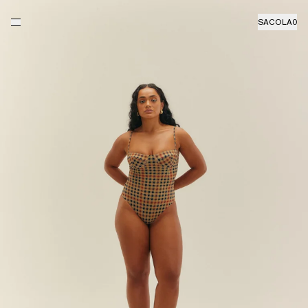
SACOLA
0