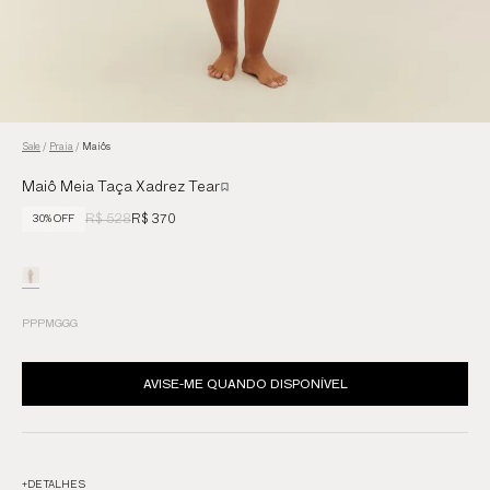
Sale
/
Praia
/
Maiôs
Maiô Meia Taça Xadrez Tear
R$ 528
R$ 370
30% OFF
PP
P
M
G
GG
AVISE-ME QUANDO DISPONÍVEL
+
DETALHES