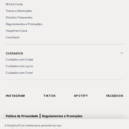
Minha Conta
Trocas e Devoluções
Dúvidas Frequentes
Regulamentos e Promoções
Haight em Casa
Cashback
−
CUIDADOS
Cuidados com Crepe
Cuidados com Lycra
Cuidados com Tricot
INSTAGRAM
TIKTOK
SPOTIFY
FACEBOOK
|
Política de Privacidade
Regulamentos e Promoções
© 2026 HAIGHT, marca da Shoulder S.A. - Todos os direitos reservados.| Rua Anhaia, 411
A Haight utiliza cookies para personalizar sua
- Bom Retiro, SP - 01130-000 | CNPJ: 43.470566/0001-90