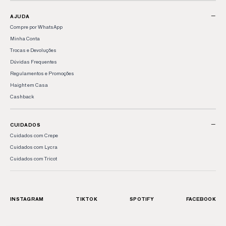
−
AJUDA
Compre por WhatsApp
Minha Conta
Trocas e Devoluções
Dúvidas Frequentes
Regulamentos e Promoções
Haight em Casa
Cashback
−
CUIDADOS
Cuidados com Crepe
Cuidados com Lycra
Cuidados com Tricot
INSTAGRAM
TIKTOK
SPOTIFY
FACEBOOK