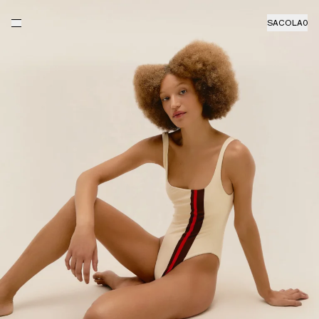
SACOLA
0