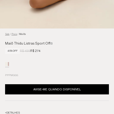
Sale
/
Praia
/
Maiôs
Maiô Thidu Listras Sport Off
R$ 498
R$ 274
45% OFF
PP
P
M
G
GG
AVISE-ME QUANDO DISPONÍVEL
+
DETALHES