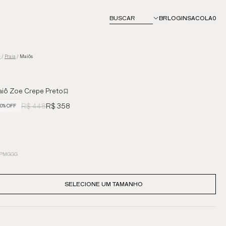
BUSCAR
BR
LOGIN
SACOLA
0
e
/
Praia
/
Maiôs
iô Zoe Crepe Preto
R$ 448
R$ 358
0% OFF
P
M
G
GG
SELECIONE UM TAMANHO