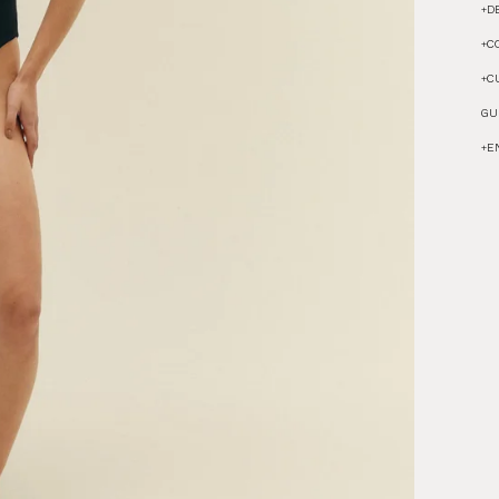
+
D
+
C
+
C
GU
+
E