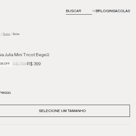
BUSCAR
BR
LOGIN
SACOLA
0
e
/
Roupa
/
Saias
ia Julia Mini Tricot Bege
R$ 798
R$ 399
0% OFF
P
M
G
GG
SELECIONE UM TAMANHO