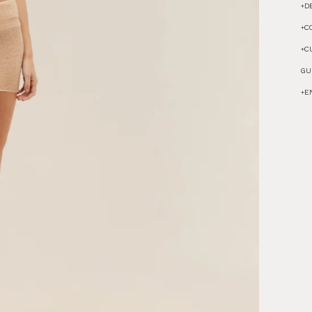
+
D
+
C
+
C
GU
+
E