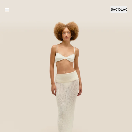
SACOLA
0