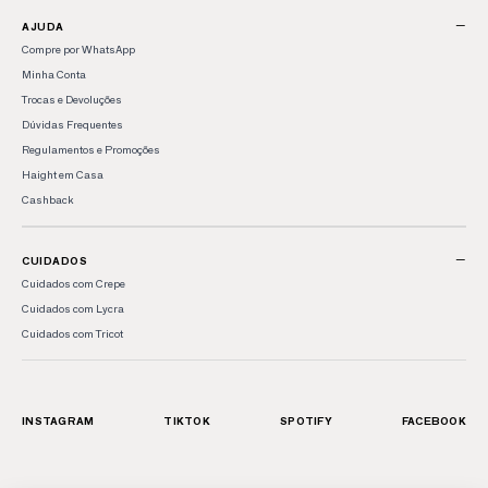
−
AJUDA
Compre por WhatsApp
Minha Conta
Trocas e Devoluções
Dúvidas Frequentes
Regulamentos e Promoções
Haight em Casa
Cashback
−
CUIDADOS
Cuidados com Crepe
Cuidados com Lycra
Cuidados com Tricot
INSTAGRAM
TIKTOK
SPOTIFY
FACEBOOK