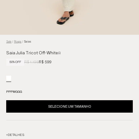
Sale
/
Roupa
/
Saias
Saia Julia Tricot Off-White
R$ 1.198
R$ 599
50% OFF
PP
P
M
G
GG
SELECIONE UM TAMANHO
+
DETALHES