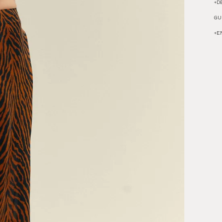
+
D
GU
+
E