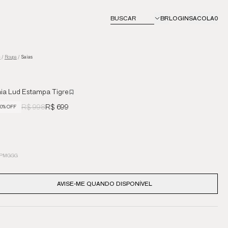
BUSCAR
BR
LOGIN
SACOLA
0
e
/
Roupa
/
Saias
ia Lud Estampa Tigre
R$ 998
R$ 699
0% OFF
P
M
G
GG
AVISE-ME QUANDO DISPONÍVEL