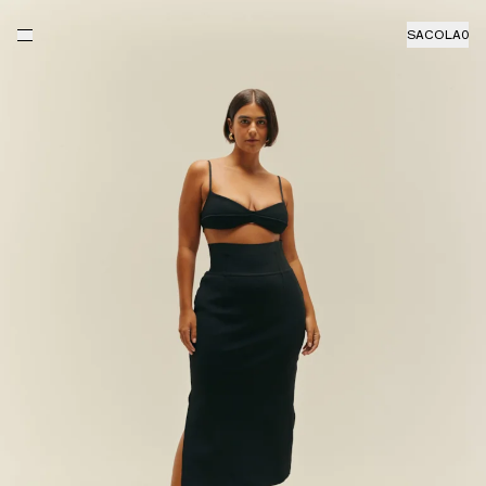
SACOLA
0