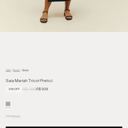
Sale
/
Roupa
/
Saias
Saia Mariah Tricot Preto
R$ 1.398
R$ 909
35% OFF
PP
P
M
G
GG