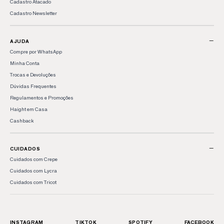
Cadastro Atacado
Cadastro Newsletter
−
AJUDA
Compre por WhatsApp
Minha Conta
Trocas e Devoluções
Dúvidas Frequentes
Regulamentos e Promoções
Haight em Casa
Cashback
−
CUIDADOS
Cuidados com Crepe
Cuidados com Lycra
Cuidados com Tricot
INSTAGRAM
TIKTOK
SPOTIFY
FACEBOOK