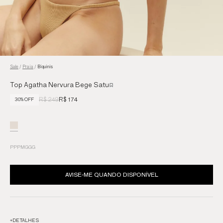
Sale
/
Praia
/
Biquinis
Top Agatha Nervura Bege Satu
R$ 249
R$ 174
30% OFF
PP
P
M
G
GG
AVISE-ME QUANDO DISPONÍVEL
+
DETALHES