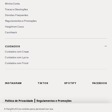
Minha Conta
Trocas e Devoluções
Dúvidas Frequentes
Regulamentos e Promoções
Haight em Casa
Cashback
−
CUIDADOS
Cuidados com Crepe
Cuidados com Lycra
Cuidados com Tricot
INSTAGRAM
TIKTOK
SPOTIFY
FACEBOOK
|
Política de Privacidade
Regulamentos e Promoções
© 2026 HAIGHT, marca da Shoulder S.A. - Todos os direitos reservados.| Rua Anhaia, 411
A Haight utiliza cookies para personalizar sua
- Bom Retiro, SP - 01130-000 | CNPJ: 43.470566/0001-90