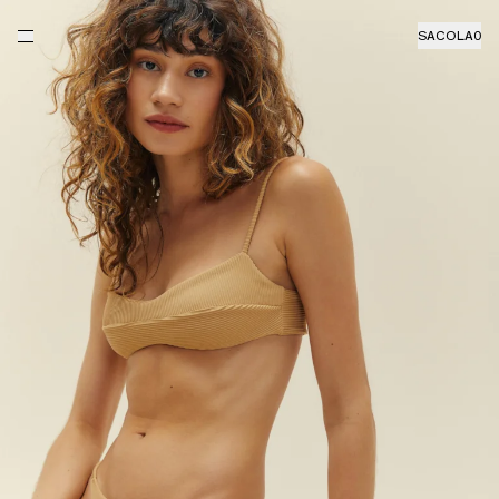
SACOLA
0