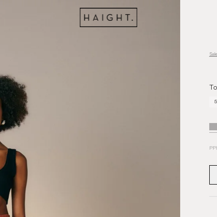
Sal
To
5
PP