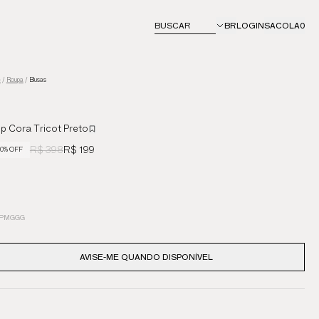
BUSCAR
BR
LOGIN
SACOLA
0
e
/
Roupa
/
Blusas
p Cora Tricot Preto
R$ 398
R$ 199
0% OFF
P
M
G
GG
AVISE-ME QUANDO DISPONÍVEL