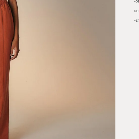
+
D
GU
+
E