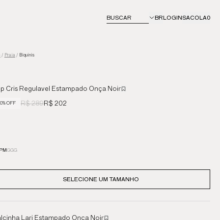
BUSCAR
BR
LOGIN
SACOLA
0
e
/
Praia
/
Biquinis
p Cris Regulavel Estampado Onça Noir
R$ 289
R$ 202
0% OFF
P
M
G
GG
SELECIONE UM TAMANHO
lcinha Lari Estampado Onça Noir