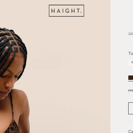
Sal
To
3
PP
Ca