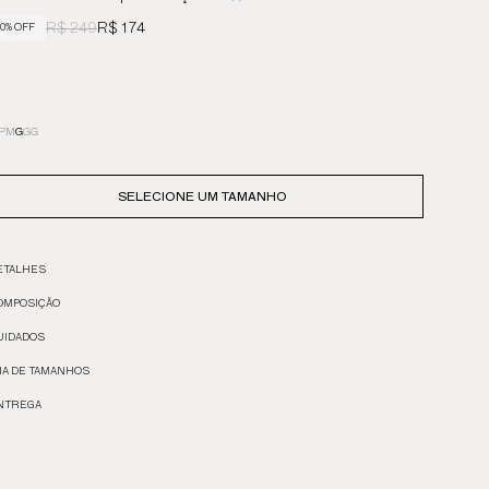
R$ 249
R$ 174
0% OFF
P
M
G
GG
SELECIONE UM TAMANHO
ETALHES
OMPOSIÇÃO
UIDADOS
IA DE TAMANHOS
NTREGA