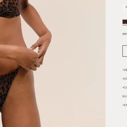
3
PP
+
D
+
C
+
C
GU
+
E