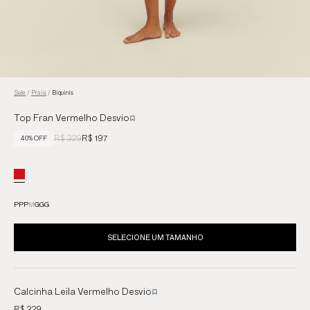
Sale
/
Praia
/
Biquinis
Top Fran Vermelho Desvio
R$ 329
R$ 197
40% OFF
PP
P
M
G
GG
SELECIONE UM TAMANHO
Calcinha Leila Vermelho Desvio