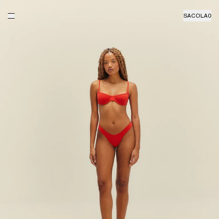
SACOLA
0