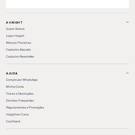
−
A HAIGHT
Quem Somos
Lojas Haight
Marcas Parceiras
Cadastro Atacado
Cadastro Newsletter
−
AJUDA
Compre por WhatsApp
Minha Conta
Trocas e Devoluções
Dúvidas Frequentes
Regulamentos e Promoções
Haight em Casa
Cashback