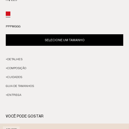
R$ 229
PP
P
M
G
GG
SELECIONE UM TAMANHO
+
DETALHES
+
COMPOSIÇÃO
+
CUIDADOS
GUIA DE TAMANHOS
+
ENTREGA
VOCÊ PODE GOSTAR