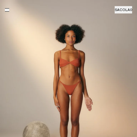
SACOLA
0