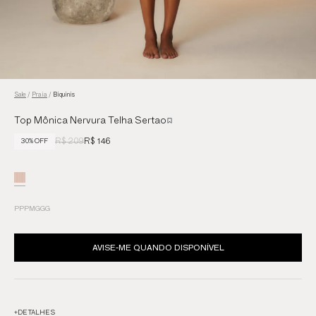
Sale
/
Praia
/
Biquinis
Top Mônica Nervura Telha Sertao
R$ 209
R$ 146
30% OFF
PP
P
M
G
GG
AVISE-ME QUANDO DISPONÍVEL
+
DETALHES