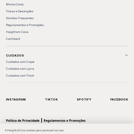
Minha Conta
Trocas e Devoluções
Dúvidas Frequentes
Regulamentos e Promoções
Haight em Casa
Cashback
−
CUIDADOS
Cuidados com Crepe
Cuidados com Lycra
Cuidados com Tricot
INSTAGRAM
TIKTOK
SPOTIFY
FACEBOOK
|
Política de Privacidade
Regulamentos e Promoções
© 2026 HAIGHT, marca da Shoulder S.A. - Todos os direitos reservados.| Rua Anhaia, 411
A Haight utiliza cookies para personalizar sua
- Bom Retiro, SP - 01130-000 | CNPJ: 43.470566/0001-90