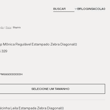
BUSCAR
BR
LOGIN
SACOLA
0
eção
/
Praia
/
Biquinis
p Mônica Regulável Estampado Zebra Diagonal
 329
P
M
G
GG
DDD
DDDD
H
SELECIONE UM TAMANHO
lcinha Leila Estampada Zebra Diagonal