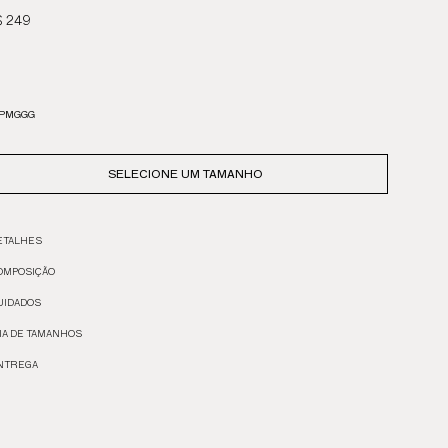
 249
P
M
G
GG
SELECIONE UM TAMANHO
ETALHES
OMPOSIÇÃO
UIDADOS
IA DE TAMANHOS
NTREGA