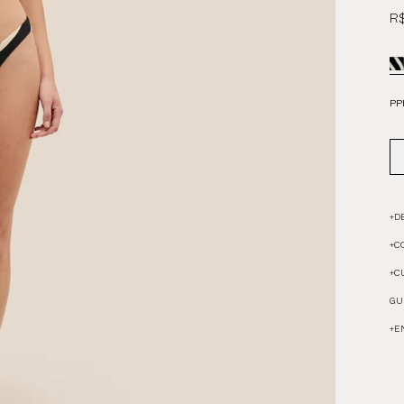
R$
PP
+
D
+
C
+
C
GU
+
E