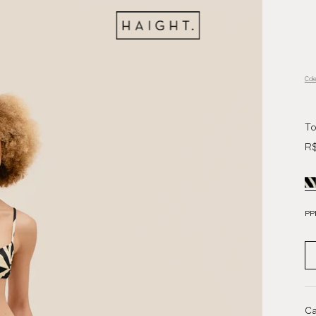
Col
To
R$
PP
Ca