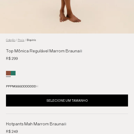
Coleção
/
Praia
/
Biquinis
Top Mônica Regulável Marrom Brauna
R$ 299
PP
P
M
G
GG
DDD
DDDD
H
SELECIONE UM TAMANHO
Hotpants Mah Marrom Brauna
R$ 249