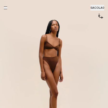
SACOLA
0