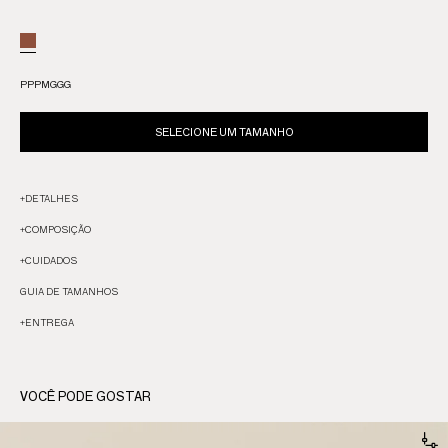
PP
P
M
G
GG
SELECIONE UM TAMANHO
+
DETALHES
+
COMPOSIÇÃO
+
CUIDADOS
GUIA DE TAMANHOS
+
ENTREGA
VOCÊ PODE GOSTAR