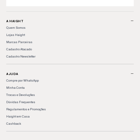
−
A HAIGHT
Quem Somos
Lojas Haight
Marcas Parceiras
Cadastro Atacado
Cadastro Newsletter
−
AJUDA
Compre por WhatsApp
Minha Conta
Trocas e Devoluções
Dúvidas Frequentes
Regulamentos e Promoções
Haight em Casa
Cashback