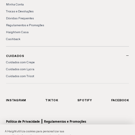
Minha Conta
Trocas e Devoluções
Dúvidas Frequentes
Regulamentos e Promoções
Haight em Casa
Cashback
−
CUIDADOS
Cuidados com Crepe
Cuidados com Lycra
Cuidados com Tricot
INSTAGRAM
TIKTOK
SPOTIFY
FACEBOOK
|
Política de Privacidade
Regulamentos e Promoções
© 2026 HAIGHT, marca da Shoulder S.A. - Todos os direitos reservados.| Rua Anhaia, 411
A Haight utiliza cookies para personalizar sua
- Bom Retiro, SP - 01130-000 | CNPJ: 43.470566/0001-90