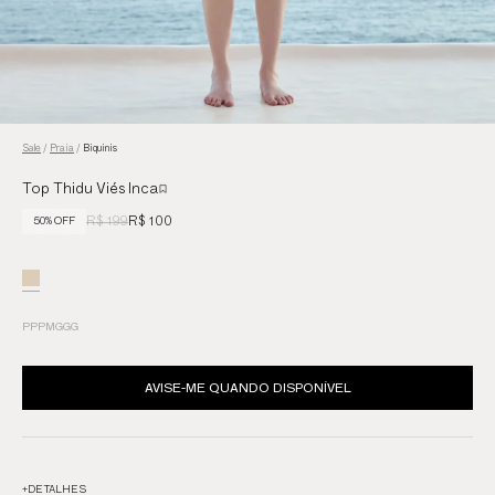
Sale
/
Praia
/
Biquinis
Top Thidu Viés Inca
R$ 199
R$ 100
50% OFF
PP
P
M
G
GG
AVISE-ME QUANDO DISPONÍVEL
+
DETALHES