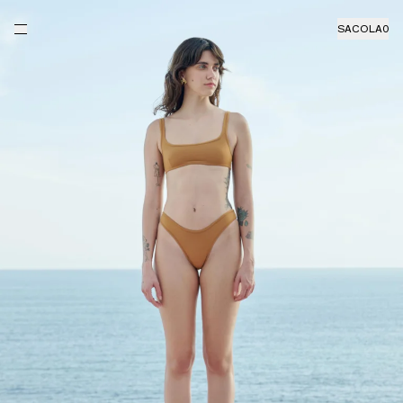
SACOLA
0